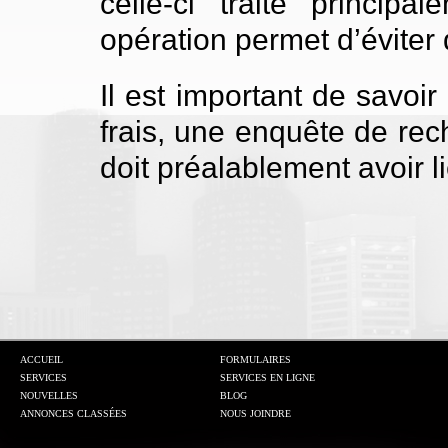
celle-ci traite principa
opération permet d’éviter 
Il est important de savoir
frais, une enquête de rech
doit préalablement avoir l
ACCUEIL
FORMULAIRES
SERVICES
SERVICES EN LIGNE
NOUVELLES
BLOG
ANNONCES CLASSÉES
NOUS JOINDRE