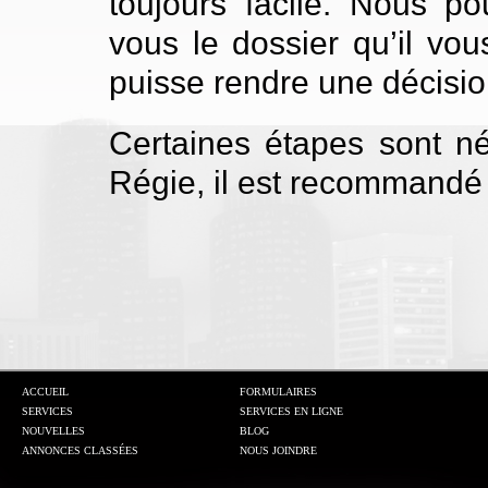
toujours facile. Nous 
vous le dossier qu’il vo
puisse rendre une décisio
Certaines étapes sont né
Régie, il est recommandé 
ACCUEIL
FORMULAIRES
SERVICES
SERVICES EN LIGNE
NOUVELLES
BLOG
ANNONCES CLASSÉES
NOUS JOINDRE